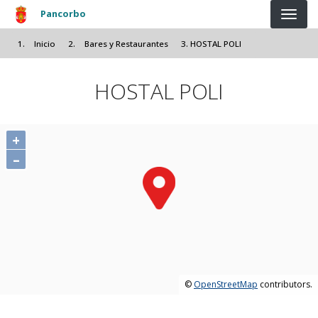
Pasar al contenido principal
Pancorbo
Inicio
Bares y Restaurantes
HOSTAL POLI
HOSTAL POLI
+
–
©
OpenStreetMap
contributors.