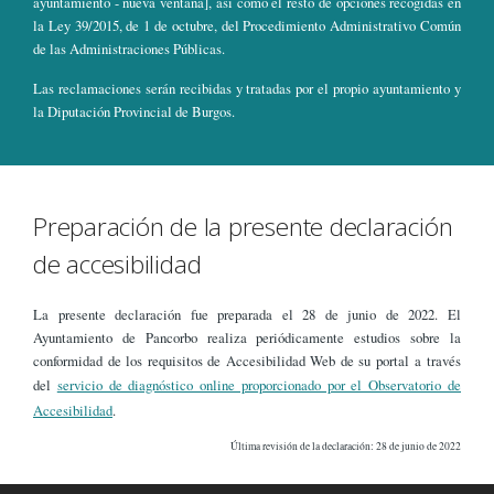
ayuntamiento - nueva ventana], así como el resto de opciones recogidas en
la Ley 39/2015, de 1 de octubre, del Procedimiento Administrativo Común
de las Administraciones Públicas.
Las reclamaciones serán recibidas y tratadas por el propio ayuntamiento y
la Diputación Provincial de Burgos.
Preparación de la presente declaración
de accesibilidad
La presente declaración fue preparada el 28 de junio de 2022. El
Ayuntamiento de Pancorbo realiza periódicamente estudios sobre la
conformidad de los requisitos de Accesibilidad Web de su portal a través
del
servicio de diagnóstico online proporcionado por el Observatorio de
Accesibilidad
.
Última revisión de la declaración: 28 de junio de 2022