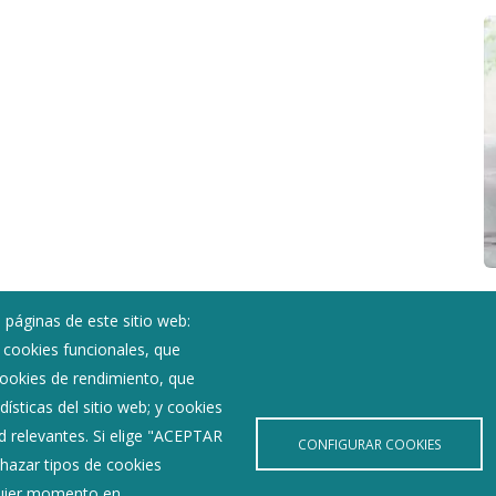
 páginas de este sitio web:
; cookies funcionales, que
Noticias
 cookies de rendimiento, que
Eventos
ísticas del sitio web; y cookies
Corporación Municipal
d relevantes. Si elige "ACEPTAR
Teléfonos de interés
CONFIGURAR COOKIES
hazar tipos de cookies
lquier momento en