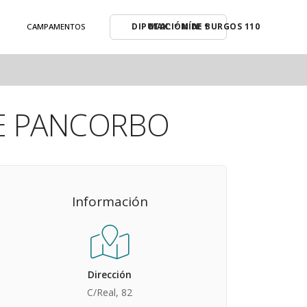
MAX: º MÍN: º
CAMPAMENTOS
E PANCORBO
Información
Dirección
C/Real, 82