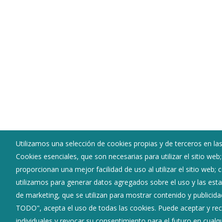
Utilizamos una selección de cookies propias y de terceros en las
Cookies esenciales, que son necesarias para utilizar el sitio web
Ayuntamiento de Pancorbo
proporcionan una mejor facilidad de uso al utilizar el sitio web;
:
Plaza Mayor 1 - 09280
utilizamos para generar datos agregados sobre el uso y las estad
:
947354083
de marketing, que se utilizan para mostrar contenido y publicida
:
pancorbo@diputaciondeburgos.net
TODO", acepta el uso de todas las cookies. Puede aceptar y rec
individuales y revocar su consentimiento para el futuro en cua