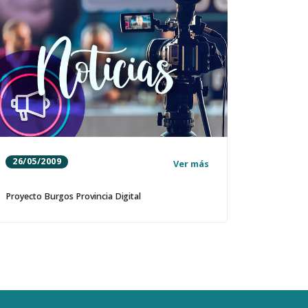
26/05/2009
Ver más
Proyecto Burgos Provincia Digital
Primera página
Página anterior
Page
Page
Page
Pá
P