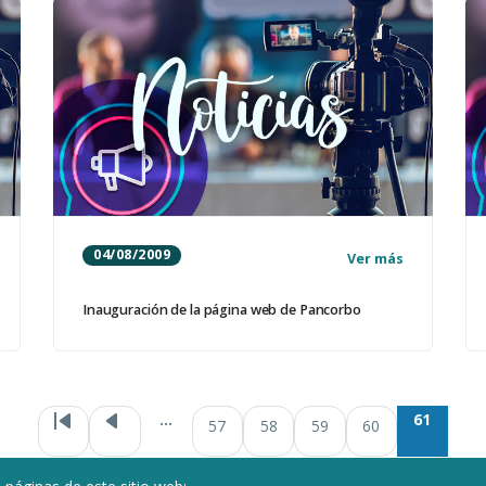
04/08/2009
Ver más
Inauguración de la página web de Pancorbo
Paginación
…
61
57
58
59
60