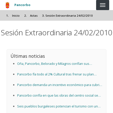
Pasar al contenido principal
Pancorbo
Inicio
Actas
Sesión Extraordinaria 24/02/2010
Sesión Extraordinaria 24/02/2010
Últimas noticias
Oña, Pancorbo, Belorado y Milagros confían sus
proyectos al 2% Cultural
Pancorbo fía todo al 2% Cultural tras frenar su plan
arqueológico
Pancorbo demanda un incentivo económico para cubrir
la plaza vacante de su consultorio médico
Pancorbo confía en que las obras del centro social sean
"inminentes" para garantizar la ayuda europea
Seis pueblos burgaleses potencian el turismo con un
servicio de alquiler de bicis eléctricas